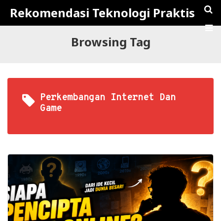
Rekomendasi Teknologi Praktis
Browsing Tag
Perkembangan Internet Dan
Game