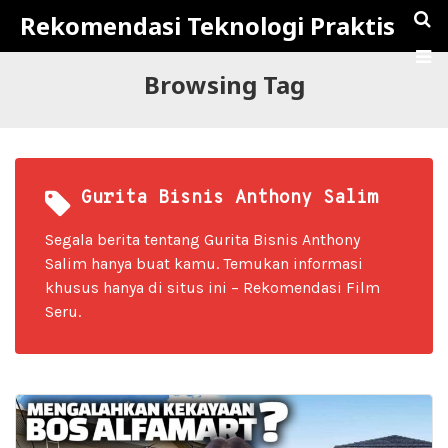
Rekomendasi Teknologi Praktis
Browsing Tag
Gurita Bisnis Anthony Salim
Segala berita tentang Gurita Bisnis Anthony
Salim hanya buat kamu. Temukan informasi
khusus hanya di situs ini – Rekomendasi Film
Seru.